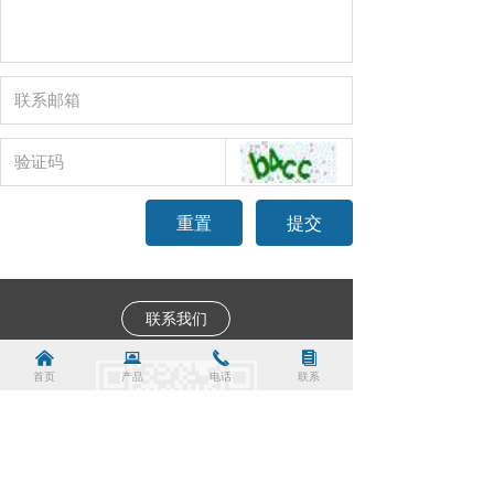
重置
提交
联系我们
낀
뀵
끅
뀴
首页
产品
电话
联系